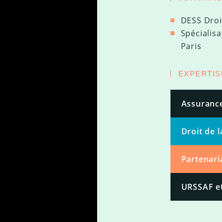
DESS Droit
Spécialisa
Paris
EXPERTIS
Assurance
Droit de l
Partenari
URSSAF et