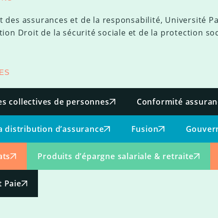
 des assurances et de la responsabilité, Université Par
tion Droit de la sécurité sociale et de la protection so
ES
s collectives de personnes
Conformité assuran
a distribution d’assurance
Fusion
Gouvern
ats
Produits d’épargne salariale & retraite
 Paie