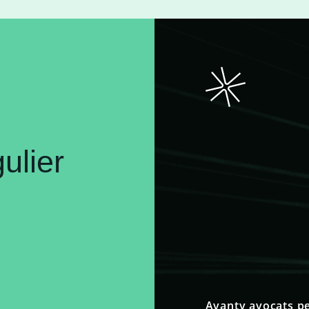
ulier
Avanty avocats pe