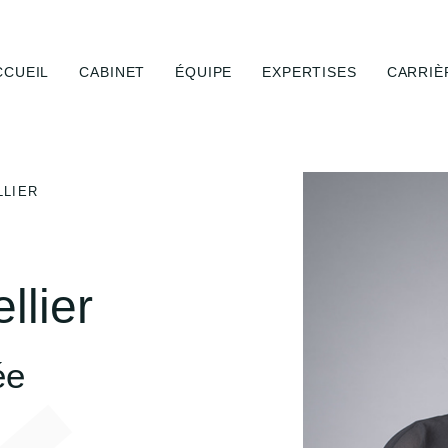
CCUEIL
CABINET
ÉQUIPE
EXPERTISES
CARRIÈ
LLIER
llier
ée